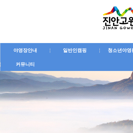
야영장안내
일반인캠핑
청소년야영
커뮤니티