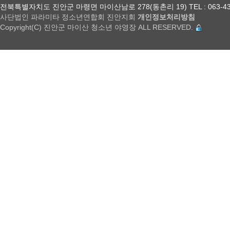
전북특별자치도 진안군 마령면 마이산남로 278(동촌리 19) TEL : 063-432-18
사단법인 파라미타 정소년연합회 진안지회
개인정보처리방침
Copyright(C) 진안군 마이산 청소년 야영장 ALL RESERVED.