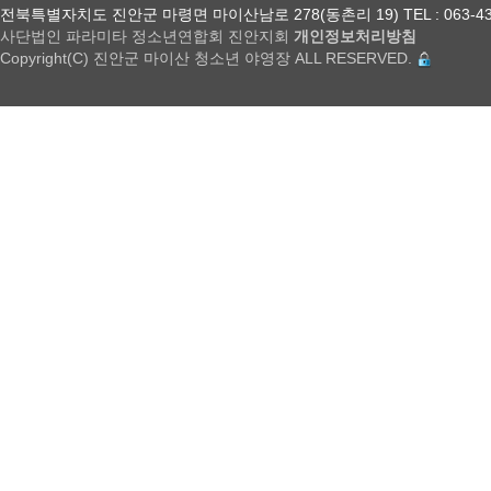
전북특별자치도 진안군 마령면 마이산남로 278(동촌리 19) TEL : 063-432-18
사단법인 파라미타 정소년연합회 진안지회
개인정보처리방침
Copyright(C) 진안군 마이산 청소년 야영장 ALL RESERVED.