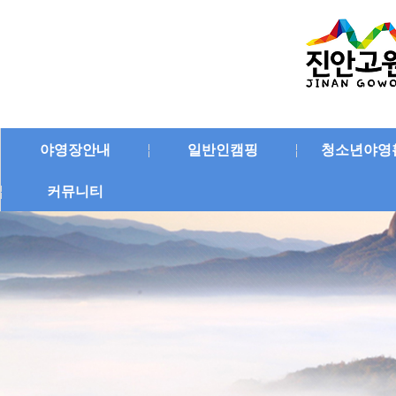
야영장안내
일반인캠핑
청소년야영
커뮤니티