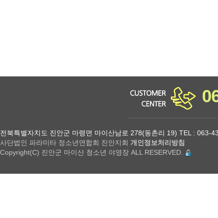
0
전북특별자치도 진안군 마령면 마이산남로 278(동촌리 19) TEL : 063-432-18
사단법인 파라미타 정소년연합회 진안지회
개인정보처리방침
Copyright(C) 진안군 마이산 청소년 야영장 ALL RESERVED.