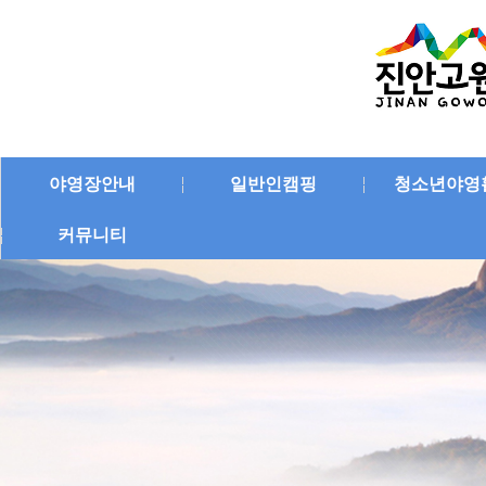
야영장안내
일반인캠핑
청소년야영
커뮤니티