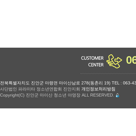
0
전북특별자치도 진안군 마령면 마이산남로 278(동촌리 19) TEL : 063-432-18
사단법인 파라미타 정소년연합회 진안지회
개인정보처리방침
Copyright(C) 진안군 마이산 청소년 야영장 ALL RESERVED.