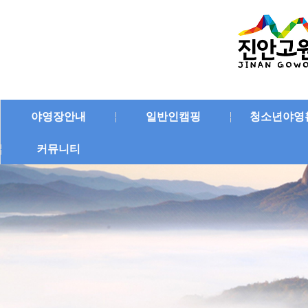
야영장안내
일반인캠핑
청소년야영
커뮤니티