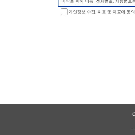
예약을 위해 이름, 전화번호, 차량번호
개인정보 수집, 이용 및 제공에 동
개인정보 처리방침 변경
이 개인정보처리방침은 시행일로부터 적용
항을 통하여 고지할 것입니다.
동의를 거부할 권리 및 불이익 내용
정보주체는 개인정보의 수집·이용목적에 
소년 야영장 홈페이지에서 제공하는 서