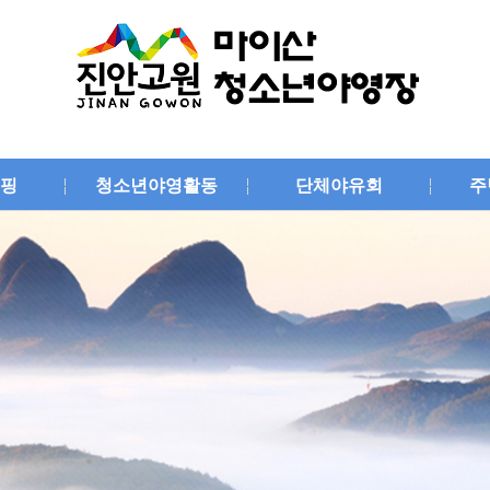
핑
청소년야영활동
단체야유회
주