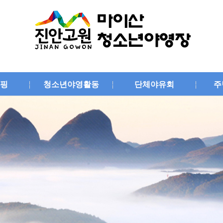
핑
청소년야영활동
단체야유회
주