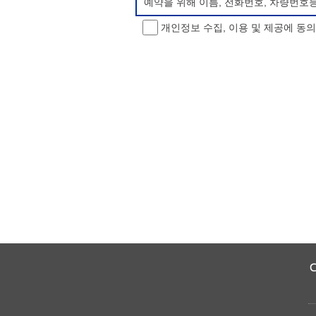
예약을 위해 이름, 전화번호, 차량번호
개인정보 수집, 이용 및 제공에 동
개인정보 처리방침 변경
이 개인정보처리방침은 시행일로부터 적용
항을 통하여 고지할 것입니다.
동의를 거부할 권리 및 불이익 내용
정보주체는 개인정보의 수집·이용목적에 
소년 야영장 홈페이지에서 제공하는 서