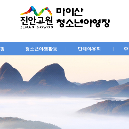
핑
청소년야영활동
단체야유회
주