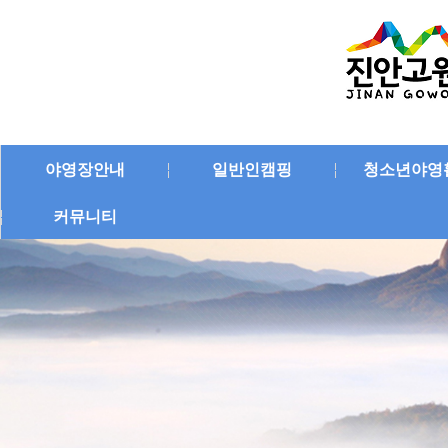
야영장안내
일반인캠핑
청소년야영
커뮤니티