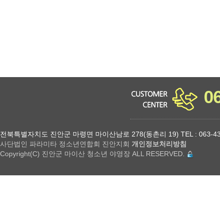
0
전북특별자치도 진안군 마령면 마이산남로 278(동촌리 19) TEL : 063-432-18
사단법인 파라미타 정소년연합회 진안지회
개인정보처리방침
Copyright(C) 진안군 마이산 청소년 야영장 ALL RESERVED.