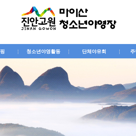
핑
청소년야영활동
단체야유회
주