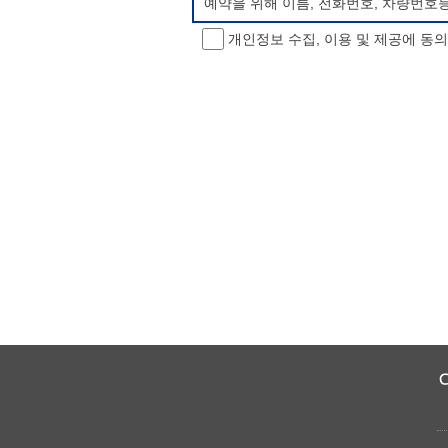
예약을 위해 이름, 전화번호, 차량번호
개인정보 수집, 이용 및 제공에 동
개인정보 처리방침 변경
이 개인정보처리방침은 시행일로부터 적용
항을 통하여 고지할 것입니다.
동의를 거부할 권리 및 불이익 내용
정보주체는 개인정보의 수집·이용목적에 
소년 야영장 홈페이지에서 제공하는 서