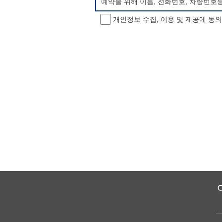
예약을 위해 이름, 전화번호, 차량번호
개인정보 수집, 이용 및 제공에 동
개인정보 처리방침 변경
이 개인정보처리방침은 시행일로부터 적용
항을 통하여 고지할 것입니다.
동의를 거부할 권리 및 불이익 내용
정보주체는 개인정보의 수집·이용목적에 
소년 야영장 홈페이지에서 제공하는 서