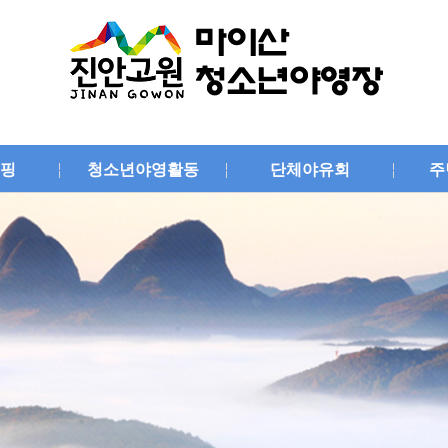
핑
청소년야영활동
단체야유회
주