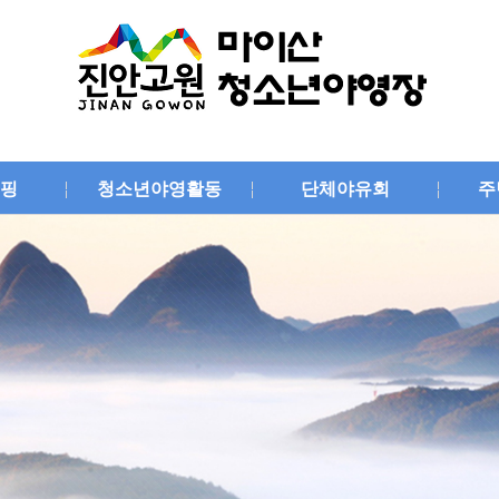
핑
청소년야영활동
단체야유회
주