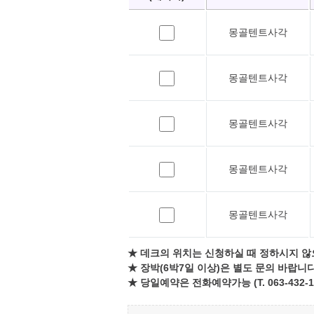
몽골텐트사각
몽골텐트사각
몽골텐트사각
몽골텐트사각
몽골텐트사각
★ 데크의 위치는 신청하실 때 정하시지 않
★ 장박(6박7일 이상)은 별도 문의 바랍니다
★ 당일예약은 전화예약가능 (T. 063-432-1