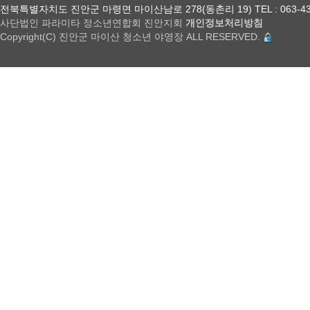
전북특별자치도 진안군 마령면 마이산남로 278(동촌리 19) TEL : 063-432-18
사단법인 파라미타 정소년연합회 진안지회
개인정보처리방침
Copyright(C) 진안군 마이산 청소년 야영장 ALL RESERVED.