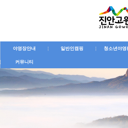
야영장안내
일반인캠핑
청소년야영
커뮤니티