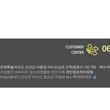
0
전북특별자치도 진안군 마령면 마이산남로 278(동촌리 19) TEL : 063-432-18
사단법인 파라미타 정소년연합회 진안지회
개인정보처리방침
Copyright(C) 진안군 마이산 청소년 야영장 ALL RESERVED.