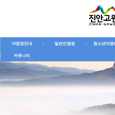
야영장안내
일반인캠핑
청소년야영
커뮤니티