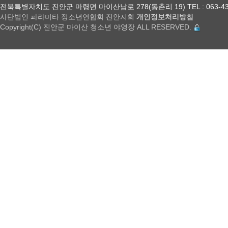
전북특별자치도 진안군 마령면 마이산남로 278(동촌리 19) TEL : 063-432-18
사단법인 파라미타 정소년연합회 진안지회
개인정보처리방침
Copyright(C) 진안군 마이산 청소년 야영장 ALL RESERVED.