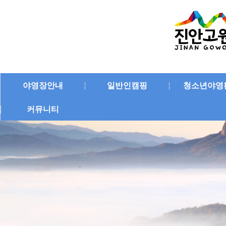
야영장안내
일반인캠핑
청소년야영
커뮤니티