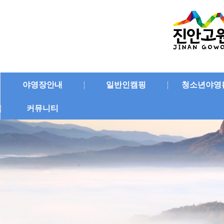
야영장안내
일반인캠핑
청소년야영
커뮤니티