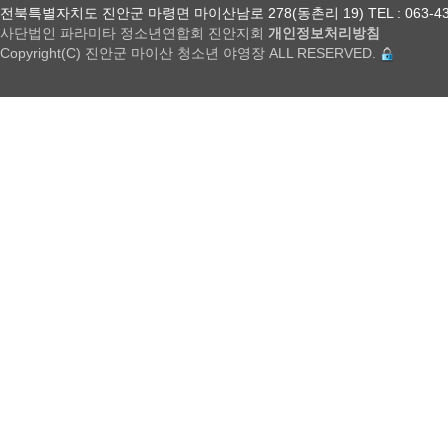
전북특별자치도 진안군 마령면 마이산남로 278(동촌리 19) TEL : 063-432-18
사단법인 파라미타 정소년연합회 진안지회
개인정보처리방침
Copyright(C) 진안군 마이산 청소년 야영장 ALL RESERVED.