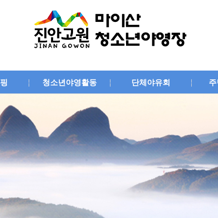
핑
청소년야영활동
단체야유회
주