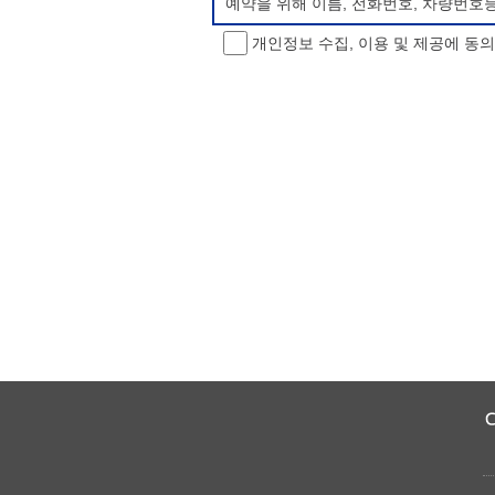
예약을 위해 이름, 전화번호, 차량번호
개인정보 수집, 이용 및 제공에 동
개인정보 처리방침 변경
이 개인정보처리방침은 시행일로부터 적용
항을 통하여 고지할 것입니다.
동의를 거부할 권리 및 불이익 내용
정보주체는 개인정보의 수집·이용목적에 
소년 야영장 홈페이지에서 제공하는 서