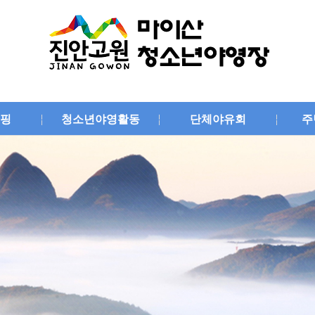
핑
청소년야영활동
단체야유회
주