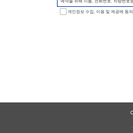
예약을 위해 이름, 전화번호, 차량번호
개인정보 수집, 이용 및 제공에 동
개인정보 처리방침 변경
이 개인정보처리방침은 시행일로부터 적용
항을 통하여 고지할 것입니다.
동의를 거부할 권리 및 불이익 내용
정보주체는 개인정보의 수집·이용목적에 
소년 야영장 홈페이지에서 제공하는 서