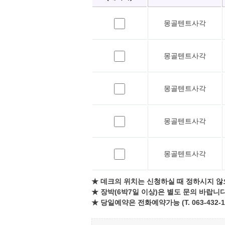
몽골텐트사각
몽골텐트사각
몽골텐트사각
몽골텐트사각
몽골텐트사각
★ 데크의 위치는 신청하실 때 정하시지 않
★ 장박(6박7일 이상)은 별도 문의 바랍니다
★ 당일예약은 전화예약가능 (T. 063-432-1