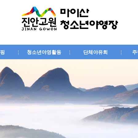
핑
청소년야영활동
단체야유회
주