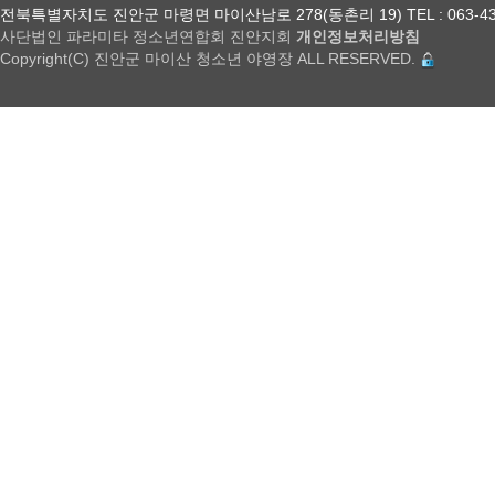
전북특별자치도 진안군 마령면 마이산남로 278(동촌리 19) TEL : 063-432-18
사단법인 파라미타 정소년연합회 진안지회
개인정보처리방침
Copyright(C) 진안군 마이산 청소년 야영장 ALL RESERVED.