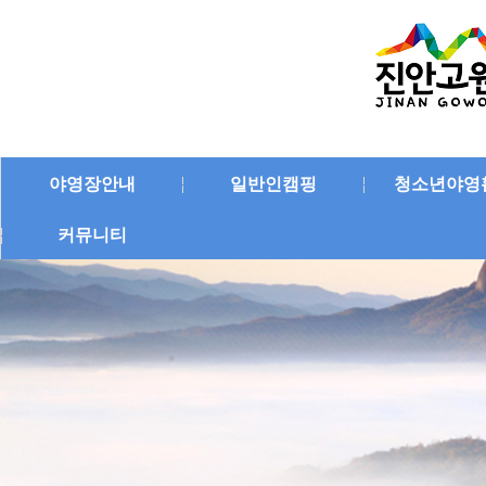
야영장안내
일반인캠핑
청소년야영
커뮤니티