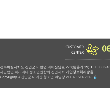
0
전북특별자치도 진안군 마령면 마이산남로 278(동촌리 19) TEL : 063-432-18
사단법인 파라미타 정소년연합회 진안지회
개인정보처리방침
Copyright(C) 진안군 마이산 청소년 야영장 ALL RESERVED.