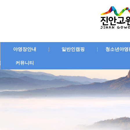
야영장안내
일반인캠핑
청소년야영
커뮤니티