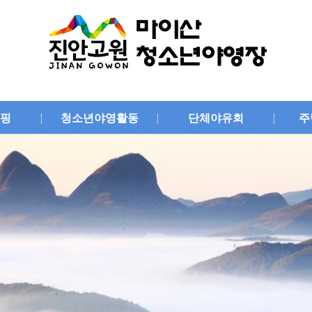
핑
청소년야영활동
단체야유회
주