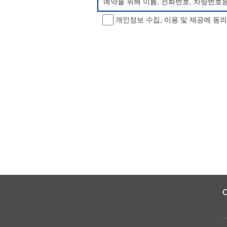
예약을 위해 이름, 전화번호, 차량번호
개인정보 수집, 이용 및 제공에 동
개인정보 처리방침 변경
이 개인정보처리방침은 시행일로부터 적용
항을 통하여 고지할 것입니다.
동의를 거부할 권리 및 불이익 내용
정보주체는 개인정보의 수집·이용목적에 
소년 야영장 홈페이지에서 제공하는 서