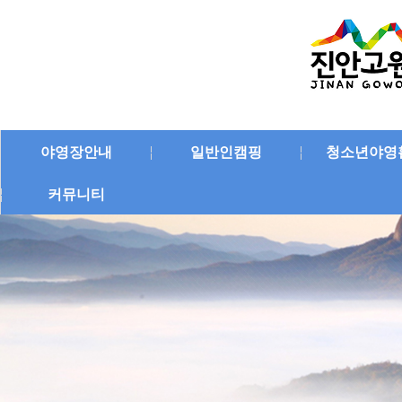
야영장안내
일반인캠핑
청소년야영
커뮤니티