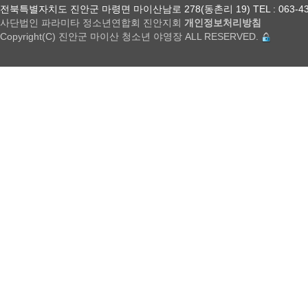
전북특별자치도 진안군 마령면 마이산남로 278(동촌리 19) TEL : 063-432-18
사단법인 파라미타 정소년연합회 진안지회
개인정보처리방침
Copyright(C) 진안군 마이산 청소년 야영장 ALL RESERVED.