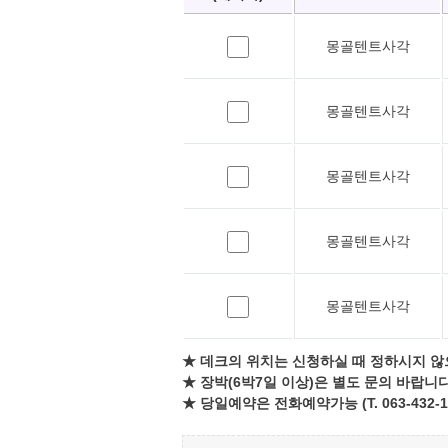
몽골텐트사각
몽골텐트사각
몽골텐트사각
몽골텐트사각
몽골텐트사각
★ 데크의 위치는 신청하실 때 정하시지 않
★ 장박(6박7일 이상)은 별도 문의 바랍니다
★ 당일예약은 전화예약가능 (T. 063-432-1