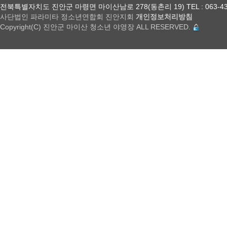
전북특별자치도 진안군 마령면 마이산남로 278(동촌리 19) TEL : 063-432-18
사단법인 파라미타 정소년연합회 진안지회
개인정보처리방침
Copyright(C) 진안군 마이산 청소년 야영장 ALL RESERVED.