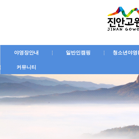
야영장안내
일반인캠핑
청소년야영
커뮤니티