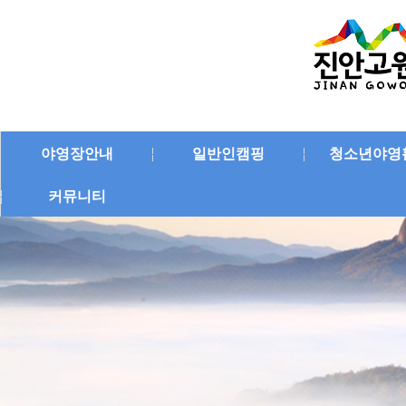
야영장안내
일반인캠핑
청소년야영
커뮤니티