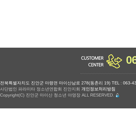
0
전북특별자치도 진안군 마령면 마이산남로 278(동촌리 19) TEL : 063-432-18
사단법인 파라미타 정소년연합회 진안지회
개인정보처리방침
Copyright(C) 진안군 마이산 청소년 야영장 ALL RESERVED.