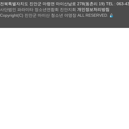
전북특별자치도 진안군 마령면 마이산남로 278(동촌리 19) TEL : 063-432-18
사단법인 파라미타 정소년연합회 진안지회
개인정보처리방침
Copyright(C) 진안군 마이산 청소년 야영장 ALL RESERVED.