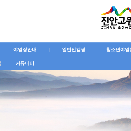
야영장안내
일반인캠핑
청소년야영
커뮤니티