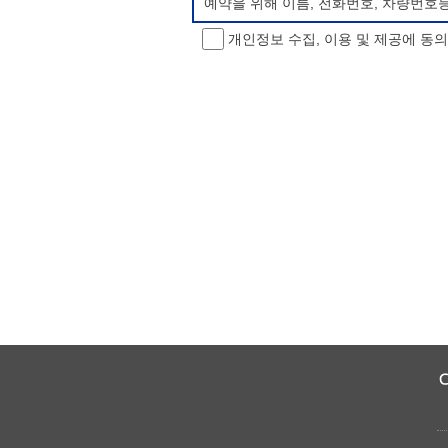
예약을 위해 이름, 전화번호, 차량번호
개인정보 수집, 이용 및 제공에 동
개인정보 처리방침 변경
이 개인정보처리방침은 시행일로부터 적용
항을 통하여 고지할 것입니다.
동의를 거부할 권리 및 불이익 내용
정보주체는 개인정보의 수집·이용목적에 
소년 야영장 홈페이지에서 제공하는 서