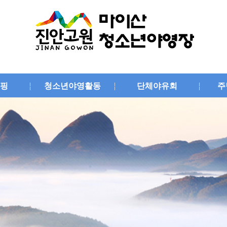
핑
청소년야영활동
단체야유회
주