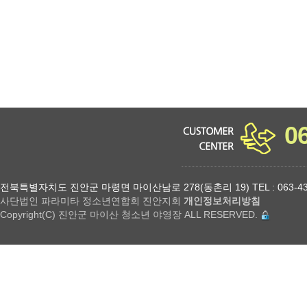
0
전북특별자치도 진안군 마령면 마이산남로 278(동촌리 19) TEL : 063-432-18
사단법인 파라미타 정소년연합회 진안지회
개인정보처리방침
Copyright(C) 진안군 마이산 청소년 야영장 ALL RESERVED.