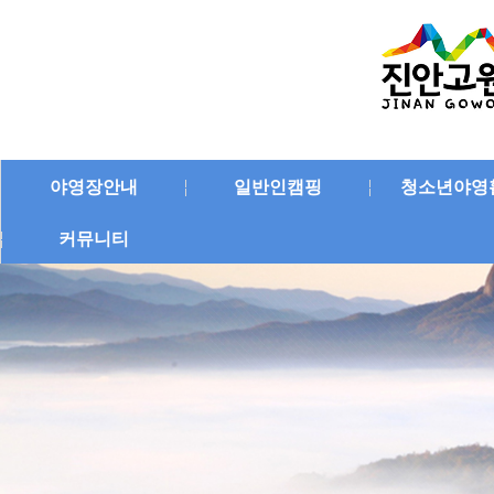
야영장안내
일반인캠핑
청소년야영
커뮤니티