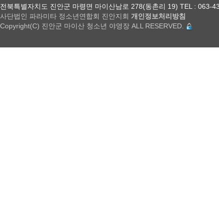
전북특별자치도 진안군 마령면 마이산남로 278(동촌리 19) TEL : 063-432-18
사단법인 파라미타 정소년연합회 진안지회
개인정보처리방침
Copyright(C) 진안군 마이산 청소년 야영장 ALL RESERVED.