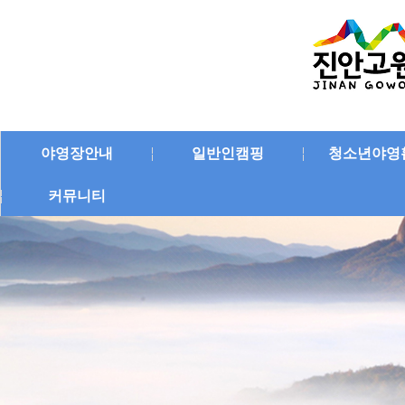
야영장안내
일반인캠핑
청소년야영
커뮤니티