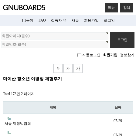
메뉴
검색
1:1문의
FAQ
접속자 44
새글
회원가입
로그인
회
원
로
그
자동로그인
회원가입
정보찾기
인
마이산 청소년 야영장 체험후기
Total 173건
2 페이지
제목
날짜
07-29
서울 웨딩박람회
07-29