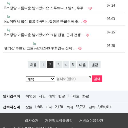
07-24
Re: 정말 아름다운 밤이였어요.스푸트니크 발사, 우주…
07-03
Re: 이래서 법이 필요 하구나...결정은 빠를수록 좋…
07-25
Re: 정말 아름다운 밤이였어요.크림 전쟁, 근대 전쟁…
07-28
델리샵 추천인 코드 ref2422619 후회없는 선택 …
처음
1
2
3
4
5
다음
맨끝
1
인기검색어
야영장
시간
예약
벗꽃
지도
화로
1,668
2,178
57,733
3,694,014
접속자집계
오늘
어제
최대
전체
회사소개
개인정보취급방침
서비스이용약관