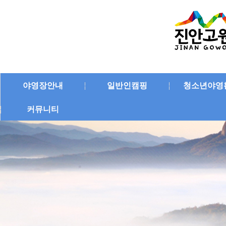
야영장안내
일반인캠핑
청소년야영
커뮤니티