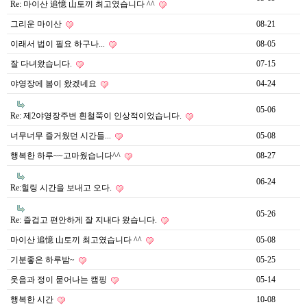
Re: 마이산 追憶 山토끼 최고였습니다 ^^
그리운 마이산
08-21
이래서 법이 필요 하구나...
08-05
잘 다녀왔습니다.
07-15
야영장에 봄이 왔겠네요
04-24
05-06
Re: 제2야영장주변 흰철쭉이 인상적이었습니다.
너무너무 즐거웠던 시간들...
05-08
행복한 하루~~고마웠습니다^^
08-27
06-24
Re:힐링 시간을 보내고 오다.
05-26
Re: 즐겁고 편안하게 잘 지내다 왔습니다.
마이산 追憶 山토끼 최고였습니다 ^^
05-08
기분좋은 하루밤~
05-25
웃음과 정이 묻어나는 캠핑
05-14
행복한 시간
10-08