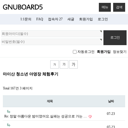
메뉴
검색
1:1문의
FAQ
접속자 27
새글
회원가입
로그인
회
원
로
그
자동로그인
회원가입
정보찾기
인
마이산 청소년 야영장 체험후기
Total 167건
3 페이지
제목
날짜
07-23
Re: 정말 아름다운 밤이였어요.실패는 성공으로 가는 …
07-23