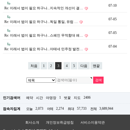
07-10
Re: 이래서 법이 필요 하구나...지속적인 개선이 결…
07-05
Re: 이래서 법이 필요 하구나...독일 통일, 유럽 …
07-05
Re: 이래서 법이 필요 하구나...스페인 무적함대 패…
07-04
Re: 이래서 법이 필요 하구나...아테네 민주정 발전…
처음
1
2
3
4
5
다음
맨끝
1
2406
인기검색어
예약
시간
야영장
벗꽃
지도
2,073
2,274
57,733
3,689,944
접속자집계
오늘
어제
최대
전체
회사소개
개인정보취급방침
서비스이용약관