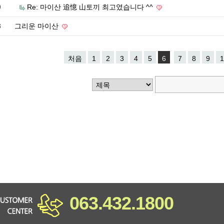
9
Re: 마이산 追憶 山토끼 최고였습니다 ^^
8
그리운 마이산
처음
1
2
3
4
5
6
7
8
9
1
063.432.1800