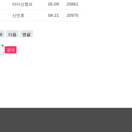
마이산캠프
05-09
20861
신민호
08-21
20975
0
다음
맨끝