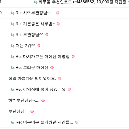
1
라무몰 추천인코드 ref4886582, 10,000원 적립왕
0
Re: 하** 부관장님~....
9
Re: 기분좋은 하루밤~
8
Re: 부관장님^^
7
저는 2위^^
6
Re: 다시가고픈 마이산 야영장
5
Re: 그리운 마이산
4
정말 아름다운 밤이였어요.
3
Re: 야영장에 봄이 왔겠네요
2
하** 부관장님~....
1
부관장님^^
0
Re: 너무너무 즐거웠던 시간들...