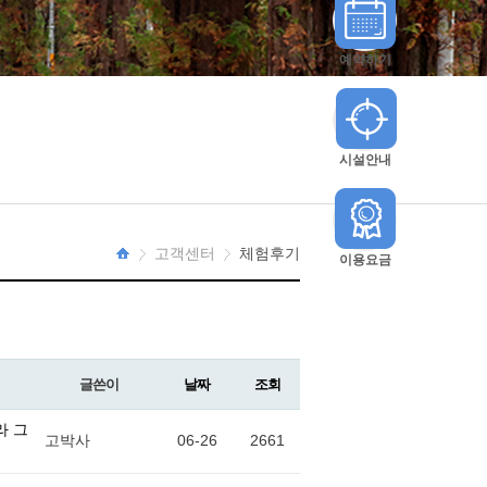
예약하기
시설안내
고객센터
체험후기
이용요금
HOME
글쓴이
날짜
조회
라 그
고박사
06-26
2661