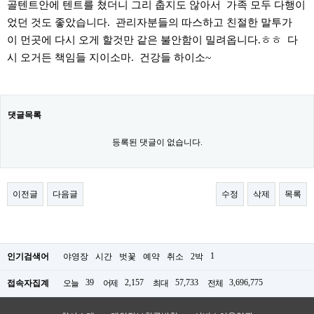
골텐트안에 텐트를 쳤더니 그리 춥지도 않아서 가족 모두 다행이
었던 것도 좋았습니다. 관리자분들의 따스하고 친절한 말투가
이 먼곳에 다시 오게 할것만 같은 불안함이 밀려옵니다.ㅎㅎ 다
시 오거든 책임들 지이소마. 건강들 하이소~
댓글목록
등록된 댓글이 없습니다.
이전글
다음글
수정
삭제
목록
1
인기검색어
야영장
시간
벗꽃
예약
취소
2박
39
2,157
57,733
3,696,775
접속자집계
오늘
어제
최대
전체