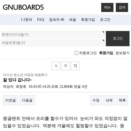
메뉴
검색
1:1문의
FAQ
접속자 40
새글
회원가입
로그인
회
원
로
그
자동로그인
회원가입
정보찾기
인
마이산 청소년 야영장 체험후기
잘 있다 갑니다~
작성자
최창호
16-03-05 14:26
조회
22,804회
댓글
0건
이전글
다음글
수정
삭제
목록
본문
몽골텐트 안에서 조리를 할수가 있어서 눈비가 와도 걱정없이 잘
있을수 있었습니다. 덕분에 겨울에도 힐링할수 있었습니다. 몽