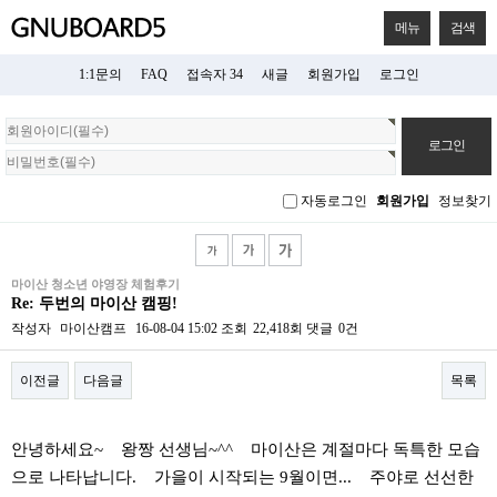
메뉴
검색
1:1문의
FAQ
접속자 34
새글
회원가입
로그인
회
원
로
그
자동로그인
회원가입
정보찾기
인
마이산 청소년 야영장 체험후기
Re: 두번의 마이산 캠핑!
작성자
마이산캠프
16-08-04 15:02
조회
22,418회
댓글
0건
이전글
다음글
목록
본문
안녕하세요~ 왕짱 선생님~^^ 마이산은 계절마다 독특한 모습
으로 나타납니다. 가을이 시작되는 9월이면... 주야로 선선한