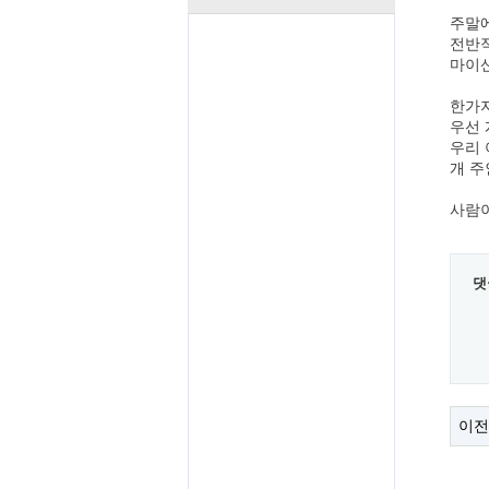
주말에
전반적
마이산
한가지
우선 
우리 
개 주
사람이
댓
이전