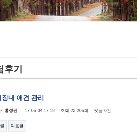
험후기
장내 애견 관리
자
홍성권
17-05-04 17:18
조회
23,205회
댓글
0건
글
다음글