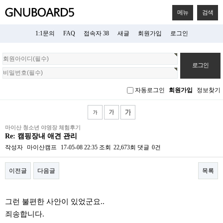
메뉴
검색
1:1문의
FAQ
접속자 38
새글
회원가입
로그인
회
원
로
그
자동로그인
회원가입
정보찾기
인
마이산 청소년 야영장 체험후기
Re: 캠핑장내 애견 관리
작성자
마이산캠프
17-05-08 22:35
조회
22,673회
댓글
0건
이전글
다음글
목록
본문
그런 불편한 사안이 있었군요..
죄송합니다.