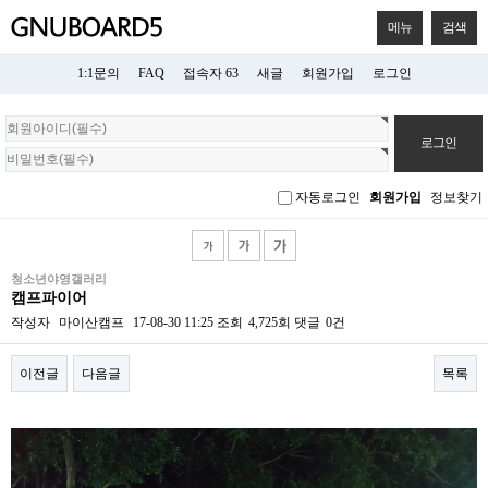
메뉴
검색
1:1문의
FAQ
접속자 63
새글
회원가입
로그인
회
원
로
그
자동로그인
회원가입
정보찾기
인
청소년야영갤러리
캠프파이어
작성자
마이산캠프
17-08-30 11:25
조회
4,725회
댓글
0건
이전글
다음글
목록
본문