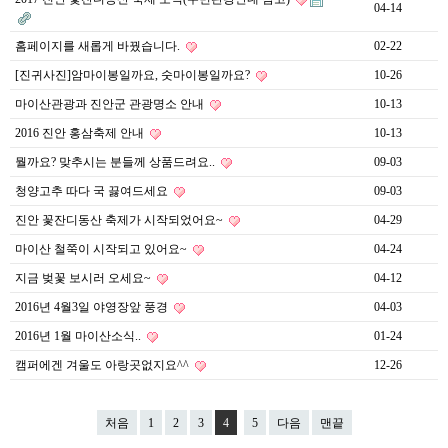
04-14
홈페이지를 새롭게 바꿨습니다.
02-22
[진귀사진]암마이봉일까요, 숫마이봉일까요?
10-26
마이산관광과 진안군 관광명소 안내
10-13
2016 진안 홍삼축제 안내
10-13
뭘까요? 맞추시는 분들께 상품드려요..
09-03
청양고추 따다 국 끓여드세요
09-03
진안 꽃잔디동산 축제가 시작되었어요~
04-29
마이산 철쭉이 시작되고 있어요~
04-24
지금 벚꽃 보시러 오세요~
04-12
2016년 4월3일 야영장앞 풍경
04-03
2016년 1월 마이산소식..
01-24
캠퍼에겐 겨울도 아랑곳없지요^^
12-26
처음
1
2
3
4
5
다음
맨끝