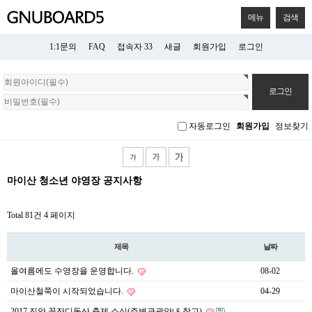
메뉴
검색
1:1문의
FAQ
접속자 33
새글
회원가입
로그인
회
원
로
그
자동로그인
회원가입
정보찾기
인
마이산 청소년 야영장 공지사항
Total 81건
4 페이지
제목
날짜
올여름에도 수영장을 운영합니다.
08-02
마이산철쭉이 시작되었습니다.
04-29
2017 진안 꽃잔디동산 축제 소식(주변관광안내 참고)