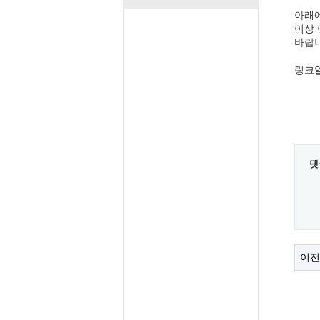
아래에
이상
바랍니
링크열
댓
이전