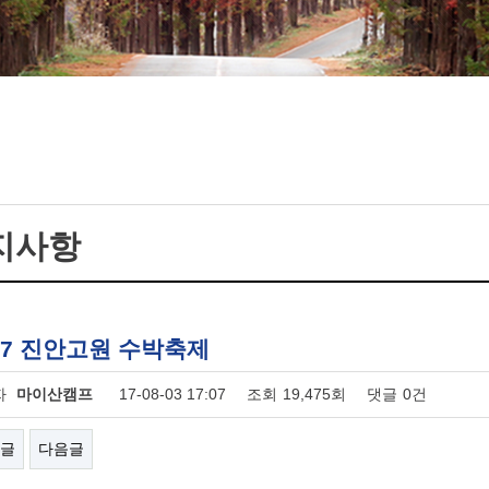
지사항
17 진안고원 수박축제
자
마이산캠프
17-08-03 17:07
조회
19,475회
댓글
0건
글
다음글