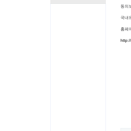
동의
국내
홈페
http: