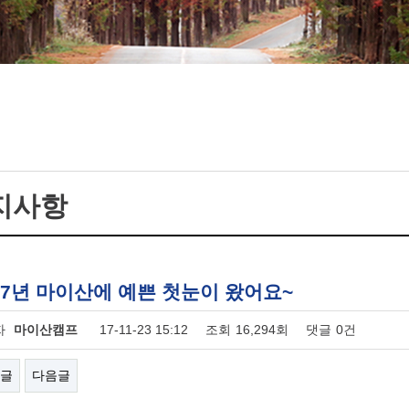
지사항
17년 마이산에 예쁜 첫눈이 왔어요~
자
마이산캠프
17-11-23 15:12
조회
16,294회
댓글
0건
글
다음글