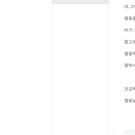
네,그
캠핑
비가 
참고
캠핑하
원하
건강
캠핑날